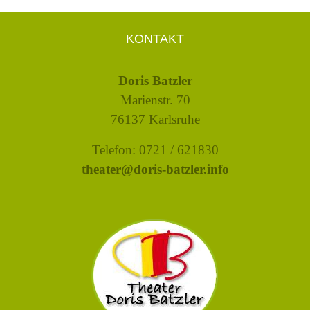
KONTAKT
Doris Batzler
Marienstr. 70
76137 Karlsruhe
Telefon: 0721 / 621830
theater@doris-batzler.info